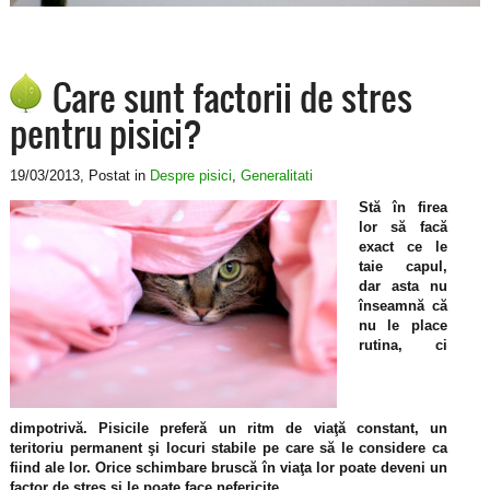
Care sunt factorii de stres
pentru pisici?
19/03/2013
, Postat in
Despre pisici
,
Generalitati
Stă în firea
lor să facă
exact ce le
taie capul,
dar asta nu
înseamnă că
nu le place
rutina, ci
dimpotrivă. Pisicile preferă un ritm de viaţă constant, un
teritoriu permanent şi locuri stabile pe care să le considere ca
fiind ale lor. Orice schimbare bruscă în viaţa lor poate deveni un
factor de stres şi le poate face nefericite.