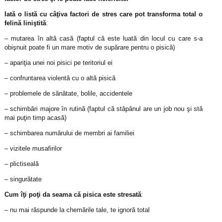
Iată o listă cu câţiva factori de stres care pot transforma total o
felină liniştită
:
– mutarea în altă casă (faptul că este luată din locul cu care s-a
obişnuit poate fi un mare motiv de supărare pentru o pisică)
– apariţia unei noi pisici pe teritoriul ei
– confruntarea violentă cu o altă pisică
– problemele de sănătate, bolile, accidentele
– schimbări majore în rutină (faptul că stăpânul are un job nou şi stă
mai puţin timp acasă)
– schimbarea numărului de membri ai familiei
– vizitele musafirilor
– plictiseală
– singurătate
Cum îţi poţi da seama că pisica este stresată
:
– nu mai răspunde la chemările tale, te ignoră total