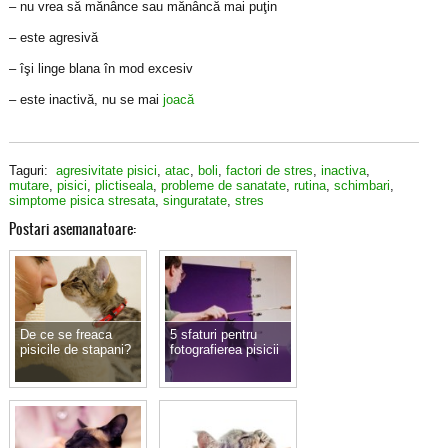
– nu vrea să mănânce sau mănâncă mai puţin
– este agresivă
– îşi linge blana în mod excesiv
– este inactivă, nu se mai
joacă
Taguri:
agresivitate pisici
,
atac
,
boli
,
factori de stres
,
inactiva
,
mutare
,
pisici
,
plictiseala
,
probleme de sanatate
,
rutina
,
schimbari
,
simptome pisica stresata
,
singuratate
,
stres
Postari asemanatoare:
De ce se freaca
5 sfaturi pentru
pisicile de stapani?
fotografierea pisicii