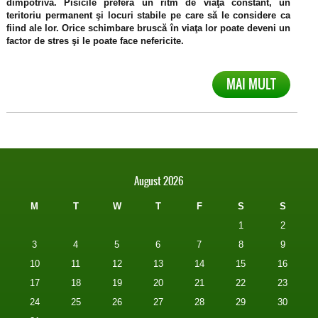
dimpotrivă. Pisicile preferă un ritm de viaţă constant, un
teritoriu permanent şi locuri stabile pe care să le considere ca
fiind ale lor. Orice schimbare bruscă în viaţa lor poate deveni un
factor de stres şi le poate face nefericite.
MAI MULT
August 2026
M
T
W
T
F
S
S
1
2
3
4
5
6
7
8
9
10
11
12
13
14
15
16
17
18
19
20
21
22
23
24
25
26
27
28
29
30