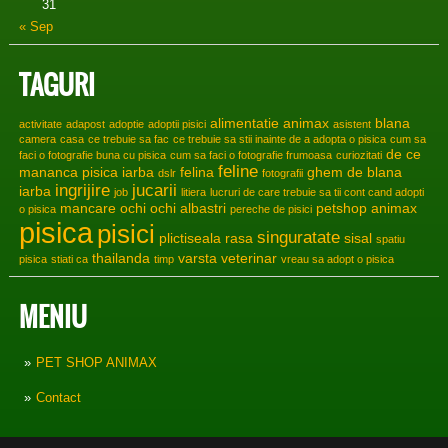
31
« Sep
TAGURI
alimentatie
animax
blana
activitate
adapost
adoptie
adoptii pisici
asistent
camera
casa
ce trebuie sa fac
ce trebuie sa stii inainte de a adopta o pisica
cum sa
de ce
faci o fotografie buna cu pisica
cum sa faci o fotografie frumoasa
curiozitati
feline
mananca pisica iarba
felina
ghem de blana
dslr
fotografii
ingrijire
jucarii
iarba
job
litiera
lucruri de care trebuie sa tii cont cand adopti
mancare
ochi
ochi albastri
petshop animax
o pisica
pereche de pisici
pisica
pisici
singuratate
plictiseala
rasa
sisal
spatiu
thailanda
varsta
veterinar
pisica
stiati ca
timp
vreau sa adopt o pisica
MENIU
PET SHOP ANIMAX
Contact