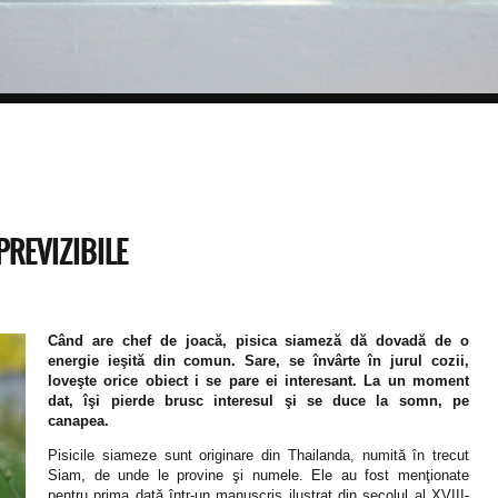
PREVIZIBILE
Când are chef de joacă, pisica siameză dă dovadă de o
energie ieşită din comun. Sare, se învârte în jurul cozii,
loveşte orice obiect i se pare ei interesant. La un moment
dat, îşi pierde brusc interesul şi se duce la somn, pe
canapea.
Pisicile siameze sunt originare din Thailanda, numită în trecut
Siam, de unde le provine şi numele. Ele au fost menţionate
pentru prima dată într-un manuscris ilustrat din secolul al XVIII-