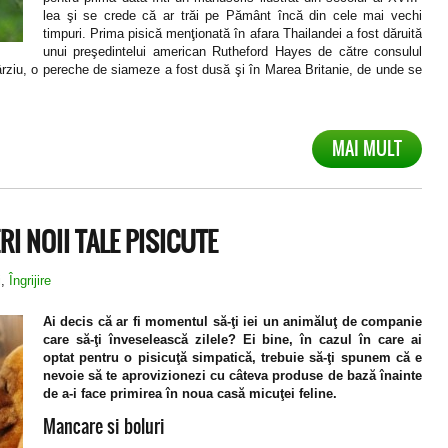
lea şi se crede că ar trăi pe Pământ încă din cele mai vechi
timpuri. Prima pisică menţionată în afara Thailandei a fost dăruită
unui preşedintelui american Rutheford Hayes de către consulul
rziu, o pereche de siameze a fost dusă şi în Marea Britanie, de unde se
MAI MULT
RI NOII TALE PISICUTE
i
,
Îngrijire
Ai decis că ar fi momentul să-ţi iei un animăluţ de companie
care să-ţi înveselească zilele? Ei bine, în cazul în care ai
optat pentru o pisicuţă simpatică, trebuie să-ţi spunem că e
nevoie să te aprovizionezi cu câteva produse de bază înainte
de a-i face primirea în noua casă micuţei feline.
Mancare si boluri