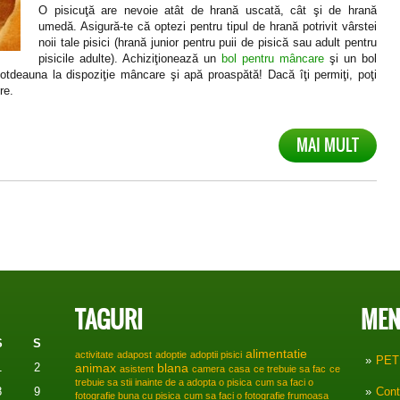
O pisicuţă are nevoie atât de hrană uscată, cât şi de hrană
umedă. Asigură-te că optezi pentru tipul de hrană potrivit vârstei
noii tale pisici (hrană junior pentru puii de pisică sau adult pentru
pisicile adulte). Achiziţionează un
bol pentru mâncare
şi un bol
totdeauna la dispoziţie mâncare şi apă proaspătă! Dacă îţi permiţi, poţi
re.
MAI MULT
TAGURI
MEN
S
S
alimentatie
activitate
adapost
adoptie
adoptii pisici
PET
1
2
animax
blana
asistent
camera
casa
ce trebuie sa fac
ce
trebuie sa stii inainte de a adopta o pisica
cum sa faci o
8
9
Cont
fotografie buna cu pisica
cum sa faci o fotografie frumoasa