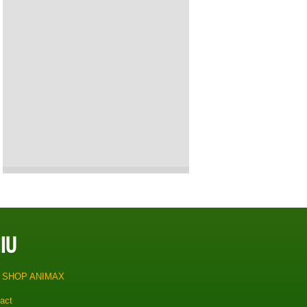
IU
 SHOP ANIMAX
act