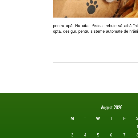
pentru apă. Nu uita! Pisica trebuie să aibă în
opta, desigur, pentru sisteme automate de hrăni
August 2026
M
T
W
T
F
3
4
5
6
7