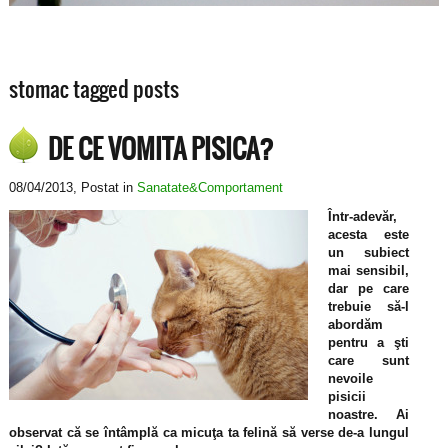
stomac tagged posts
DE CE VOMITA PISICA?
08/04/2013
, Postat in
Sanatate&Comportament
Într-adevăr,
acesta este
un subiect
mai sensibil,
dar pe care
trebuie să-l
abordăm
pentru a şti
care sunt
nevoile
pisicii
noastre. Ai
observat că se întâmplă ca micuţa ta felină să verse de-a lungul