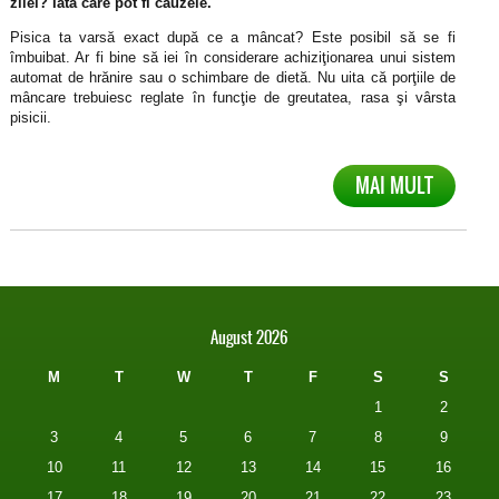
zilei? Iată care pot fi cauzele.
Pisica ta varsă exact după ce a mâncat? Este posibil să se fi
îmbuibat. Ar fi bine să iei în considerare achiziţionarea unui sistem
automat de hrănire sau o schimbare de dietă. Nu uita că porţiile de
mâncare trebuiesc reglate în funcţie de greutatea, rasa şi vârsta
pisicii.
MAI MULT
August 2026
M
T
W
T
F
S
S
1
2
3
4
5
6
7
8
9
10
11
12
13
14
15
16
17
18
19
20
21
22
23