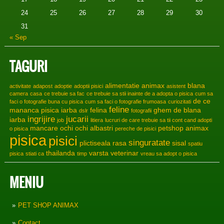
24
25
26
27
28
29
30
31
« Sep
TAGURI
alimentatie
animax
blana
activitate
adapost
adoptie
adoptii pisici
asistent
camera
casa
ce trebuie sa fac
ce trebuie sa stii inainte de a adopta o pisica
cum sa
de ce
faci o fotografie buna cu pisica
cum sa faci o fotografie frumoasa
curiozitati
feline
mananca pisica iarba
felina
ghem de blana
dslr
fotografii
ingrijire
jucarii
iarba
job
litiera
lucruri de care trebuie sa tii cont cand adopti
mancare
ochi
ochi albastri
petshop animax
o pisica
pereche de pisici
pisica
pisici
singuratate
plictiseala
rasa
sisal
spatiu
thailanda
varsta
veterinar
pisica
stiati ca
timp
vreau sa adopt o pisica
MENIU
PET SHOP ANIMAX
Contact