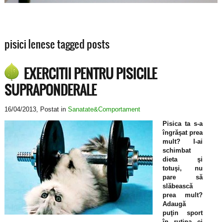
pisici lenese tagged posts
EXERCITII PENTRU PISICILE
SUPRAPONDERALE
16/04/2013
, Postat in
Sanatate&Comportament
Pisica ta s-a
îngrăşat prea
mult? I-ai
schimbat
dieta şi
totuşi, nu
pare să
slăbească
prea mult?
Adaugă
puţin sport
în rutina ei