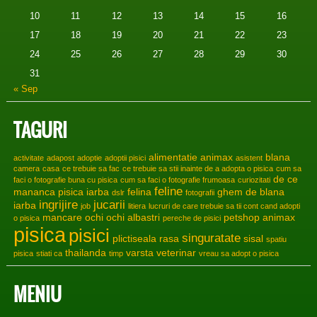
10
11
12
13
14
15
16
17
18
19
20
21
22
23
24
25
26
27
28
29
30
31
« Sep
TAGURI
alimentatie
animax
blana
activitate
adapost
adoptie
adoptii pisici
asistent
camera
casa
ce trebuie sa fac
ce trebuie sa stii inainte de a adopta o pisica
cum sa
de ce
faci o fotografie buna cu pisica
cum sa faci o fotografie frumoasa
curiozitati
feline
mananca pisica iarba
felina
ghem de blana
dslr
fotografii
ingrijire
jucarii
iarba
job
litiera
lucruri de care trebuie sa tii cont cand adopti
mancare
ochi
ochi albastri
petshop animax
o pisica
pereche de pisici
pisica
pisici
singuratate
plictiseala
rasa
sisal
spatiu
thailanda
varsta
veterinar
pisica
stiati ca
timp
vreau sa adopt o pisica
MENIU