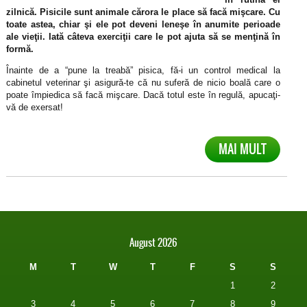
zilnică. Pisicile sunt animale cărora le place să facă mişcare. Cu
toate astea, chiar şi ele pot deveni leneşe în anumite perioade
ale vieţii. Iată câteva exerciţii care le pot ajuta să se menţină în
formă.
Înainte de a “pune la treabă” pisica, fă-i un control medical la
cabinetul veterinar şi asigură-te că nu suferă de nicio boală care o
poate împiedica să facă mişcare. Dacă totul este în regulă, apucaţi-
vă de exersat!
MAI MULT
August 2026
M
T
W
T
F
S
S
1
2
3
4
5
6
7
8
9