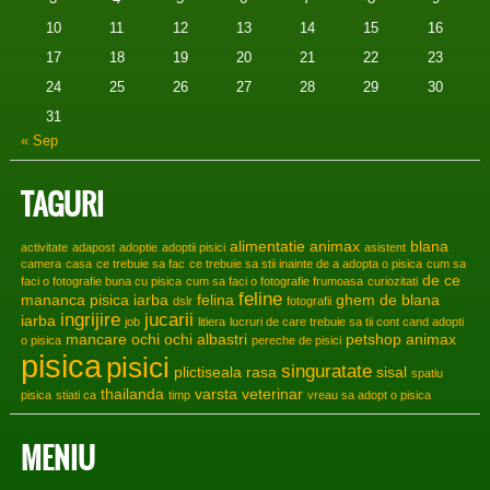
10
11
12
13
14
15
16
17
18
19
20
21
22
23
24
25
26
27
28
29
30
31
« Sep
TAGURI
alimentatie
animax
blana
activitate
adapost
adoptie
adoptii pisici
asistent
camera
casa
ce trebuie sa fac
ce trebuie sa stii inainte de a adopta o pisica
cum sa
de ce
faci o fotografie buna cu pisica
cum sa faci o fotografie frumoasa
curiozitati
feline
mananca pisica iarba
felina
ghem de blana
dslr
fotografii
ingrijire
jucarii
iarba
job
litiera
lucruri de care trebuie sa tii cont cand adopti
mancare
ochi
ochi albastri
petshop animax
o pisica
pereche de pisici
pisica
pisici
singuratate
plictiseala
rasa
sisal
spatiu
thailanda
varsta
veterinar
pisica
stiati ca
timp
vreau sa adopt o pisica
MENIU