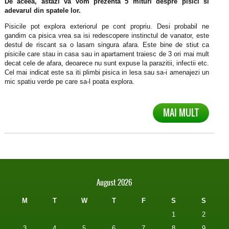
De aceea, astazi va vom prezenta 5 mituri despre pisici si
adevarul din spatele lor.
Pisicile pot explora exteriorul pe cont propriu. Desi probabil ne
gandim ca pisica vrea sa isi redescopere instinctul de vanator, este
destul de riscant sa o lasam singura afara. Este bine de stiut ca
pisicile care stau in casa sau in apartament traiesc de 3 ori mai mult
decat cele de afara, deoarece nu sunt expuse la parazitii, infectii etc.
Cel mai indicat este sa iti plimbi pisica in lesa sau sa-i amenajezi un
mic spatiu verde pe care sa-l poata explora.
MAI MULT
August 2026
M
T
W
T
F
S
S
1
2
3
4
5
6
7
8
9