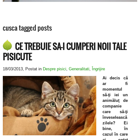
cusca tagged posts
CE TREBUIE SA-I CUMPERI NOII TALE
PISICUTE
18/03/2013
, Postat in
Despre pisici
,
Generalitati
,
Îngrijire
Ai decis că
ar fi
momentul
să-ţi iei un
animăluţ de
companie
care să-ţi
înveselească
zilele? Ei
bine, în
cazul în care
ai optat