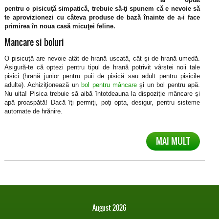
pentru o pisicuţă simpatică, trebuie să-ţi spunem că e nevoie să
te aprovizionezi cu câteva produse de bază înainte de a-i face
primirea în noua casă micuţei feline.
Mancare si boluri
O pisicuţă are nevoie atât de hrană uscată, cât şi de hrană umedă.
Asigură-te că optezi pentru tipul de hrană potrivit vârstei noii tale
pisici (hrană junior pentru puii de pisică sau adult pentru pisicile
adulte). Achiziţionează un
bol pentru mâncare
şi un bol pentru apă.
Nu uita! Pisica trebuie să aibă întotdeauna la dispoziţie mâncare şi
apă proaspătă! Dacă îţi permiţi, poţi opta, desigur, pentru sisteme
automate de hrănire.
MAI MULT
August 2026