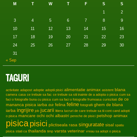
M
T
W
T
F
S
S
1
2
3
4
5
6
7
8
9
10
11
12
13
14
15
16
17
18
19
20
21
22
23
24
25
26
27
28
29
30
31
« Sep
TAGURI
alimentatie
animax
blana
activitate
adapost
adoptie
adoptii pisici
asistent
camera
casa
ce trebuie sa fac
ce trebuie sa stii inainte de a adopta o pisica
cum sa
de ce
faci o fotografie buna cu pisica
cum sa faci o fotografie frumoasa
curiozitati
feline
mananca pisica iarba
felina
ghem de blana
dslr
fotografii
ingrijire
jucarii
iarba
job
litiera
lucruri de care trebuie sa tii cont cand adopti
mancare
ochi
ochi albastri
petshop animax
o pisica
pereche de pisici
pisica
pisici
singuratate
plictiseala
rasa
sisal
spatiu
thailanda
varsta
veterinar
pisica
stiati ca
timp
vreau sa adopt o pisica