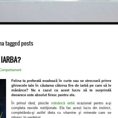
ana tagged posts
 IARBA?
Comportament
Felina ta preferată evadează în curte sau se strecoară prinre
ghivecele tale în căutarea câtorva fire de iarbă pe care să le
mănânce? Nu e cazul ca acest lucru să te surprindă
deoarece este absolut firesc pentru ele.
În primul rând, pisicile
mănâncă iarbă
ocazional pentru a-şi
completa nevoile nutriţionale. Ele fac acest lucru din instinct,
completându-şi astfel dieta cu vitamine şi minerale care se
găsesc în verdeţuri.