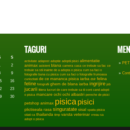
TAGURI
MEN
S
S
alimentatie
activitate
adapost
adoptie
adoptii pisici
PET
1
2
animax
blana
asistent
camera
casa
ce trebuie sa fac
ce
trebuie sa stii inainte de a adopta o pisica
cum sa faci o
8
9
Cont
fotografie buna cu pisica
cum sa faci o fotografie frumoasa
de ce mananca pisica iarba
felina
curiozitati
dslr
5
16
feline
ingrijire
ghem de blana
iarba
fotografii
job
2
23
jucarii
litiera
lucruri de care trebuie sa tii cont cand adopti
mancare
ochi
ochi albastri
o pisica
pereche de pisici
9
30
pisica
pisici
petshop animax
singuratate
plictiseala
rasa
sisal
spatiu pisica
thailanda
varsta
veterinar
stiati ca
timp
vreau sa
adopt o pisica