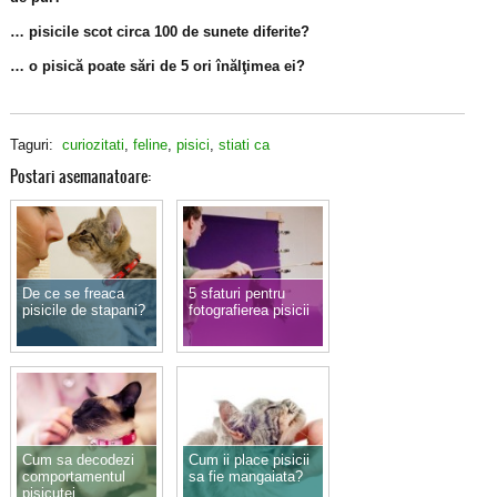
… pisicile scot circa 100 de sunete diferite?
… o pisică poate sări de 5 ori înălţimea ei?
Taguri:
curiozitati
,
feline
,
pisici
,
stiati ca
Postari asemanatoare:
De ce se freaca
5 sfaturi pentru
pisicile de stapani?
fotografierea pisicii
Cum sa decodezi
Cum ii place pisicii
comportamentul
sa fie mangaiata?
pisicutei