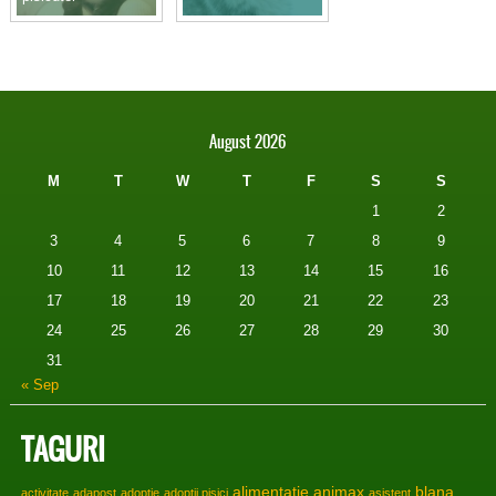
August 2026
M
T
W
T
F
S
S
1
2
3
4
5
6
7
8
9
10
11
12
13
14
15
16
17
18
19
20
21
22
23
24
25
26
27
28
29
30
31
« Sep
TAGURI
alimentatie
animax
blana
activitate
adapost
adoptie
adoptii pisici
asistent