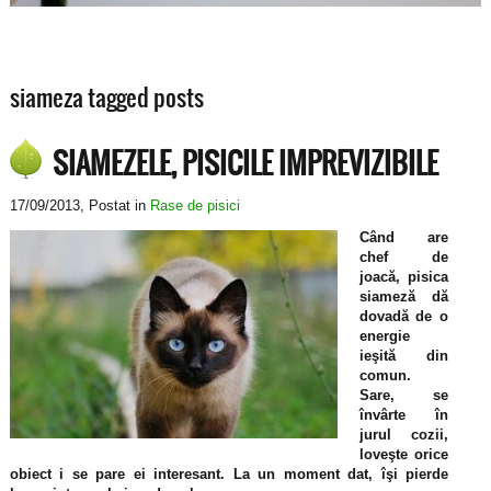
siameza tagged posts
SIAMEZELE, PISICILE IMPREVIZIBILE
17/09/2013
, Postat in
Rase de pisici
Când are
chef de
joacă, pisica
siameză dă
dovadă de o
energie
ieşită din
comun.
Sare, se
învârte în
jurul cozii,
loveşte orice
obiect i se pare ei interesant. La un moment dat, îşi pierde