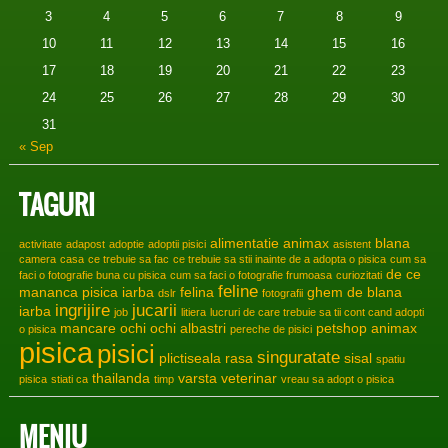
3
4
5
6
7
8
9
10
11
12
13
14
15
16
17
18
19
20
21
22
23
24
25
26
27
28
29
30
31
« Sep
TAGURI
alimentatie
animax
blana
activitate
adapost
adoptie
adoptii pisici
asistent
camera
casa
ce trebuie sa fac
ce trebuie sa stii inainte de a adopta o pisica
cum sa
de ce
faci o fotografie buna cu pisica
cum sa faci o fotografie frumoasa
curiozitati
feline
mananca pisica iarba
felina
ghem de blana
dslr
fotografii
ingrijire
jucarii
iarba
job
litiera
lucruri de care trebuie sa tii cont cand adopti
mancare
ochi
ochi albastri
petshop animax
o pisica
pereche de pisici
pisica
pisici
singuratate
plictiseala
rasa
sisal
spatiu
thailanda
varsta
veterinar
pisica
stiati ca
timp
vreau sa adopt o pisica
MENIU