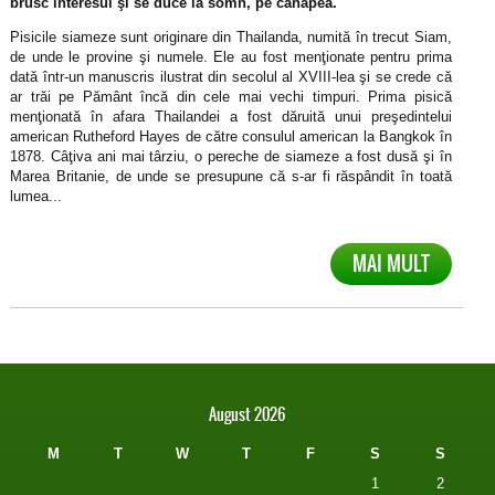
brusc interesul şi se duce la somn, pe canapea.
Pisicile siameze sunt originare din Thailanda, numită în trecut Siam,
de unde le provine şi numele. Ele au fost menţionate pentru prima
dată într-un manuscris ilustrat din secolul al XVIII-lea şi se crede că
ar trăi pe Pământ încă din cele mai vechi timpuri. Prima pisică
menţionată în afara Thailandei a fost dăruită unui preşedintelui
american Rutheford Hayes de către consulul american la Bangkok în
1878. Câţiva ani mai târziu, o pereche de siameze a fost dusă şi în
Marea Britanie, de unde se presupune că s-ar fi răspândit în toată
lumea...
MAI MULT
August 2026
M
T
W
T
F
S
S
1
2