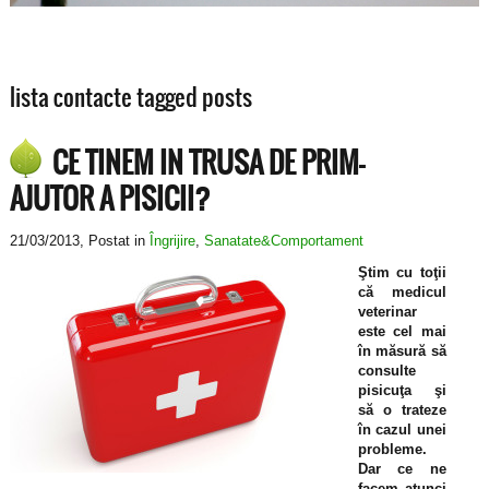
lista contacte tagged posts
CE TINEM IN TRUSA DE PRIM-
AJUTOR A PISICII?
21/03/2013
, Postat in
Îngrijire
,
Sanatate&Comportament
Ştim cu toţii
că medicul
veterinar
este cel mai
în măsură să
consulte
pisicuţa şi
să o trateze
în cazul unei
probleme.
Dar ce ne
facem atunci