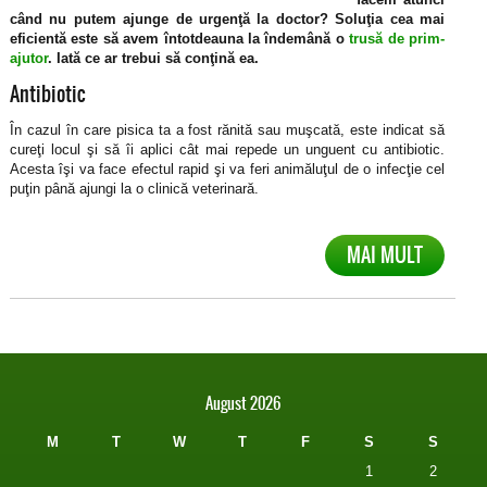
când nu putem ajunge de urgenţă la doctor? Soluţia cea mai
eficientă este să avem întotdeauna la îndemână o
trusă de prim-
ajutor
. Iată ce ar trebui să conţină ea.
Antibiotic
În cazul în care pisica ta a fost rănită sau muşcată, este indicat să
cureţi locul şi să îi aplici cât mai repede un unguent cu antibiotic.
Acesta îşi va face efectul rapid şi va feri animăluţul de o infecţie cel
puţin până ajungi la o clinică veterinară.
MAI MULT
August 2026
M
T
W
T
F
S
S
1
2