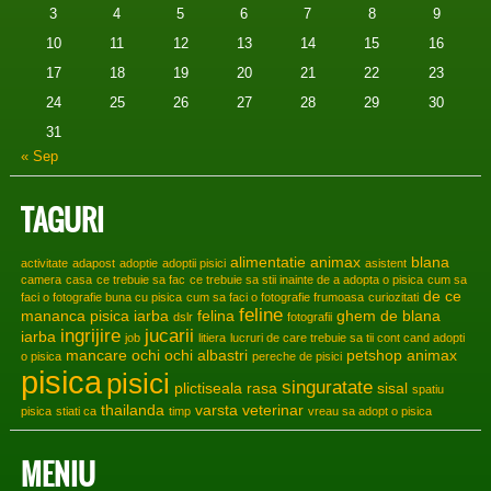
3
4
5
6
7
8
9
10
11
12
13
14
15
16
17
18
19
20
21
22
23
24
25
26
27
28
29
30
31
« Sep
TAGURI
alimentatie
animax
blana
activitate
adapost
adoptie
adoptii pisici
asistent
camera
casa
ce trebuie sa fac
ce trebuie sa stii inainte de a adopta o pisica
cum sa
de ce
faci o fotografie buna cu pisica
cum sa faci o fotografie frumoasa
curiozitati
feline
mananca pisica iarba
felina
ghem de blana
dslr
fotografii
ingrijire
jucarii
iarba
job
litiera
lucruri de care trebuie sa tii cont cand adopti
mancare
ochi
ochi albastri
petshop animax
o pisica
pereche de pisici
pisica
pisici
singuratate
plictiseala
rasa
sisal
spatiu
thailanda
varsta
veterinar
pisica
stiati ca
timp
vreau sa adopt o pisica
MENIU