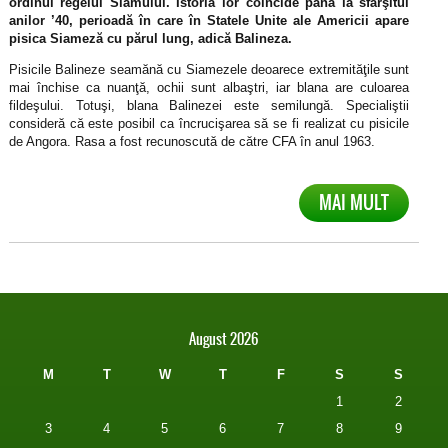
ordinul regelui Siamului. Istoria lor coincide până la sfârşitul
anilor ’40, perioadă în care în Statele Unite ale Americii apare
pisica Siameză cu părul lung, adică Balineza.
Pisicile Balineze seamănă cu Siamezele deoarece extremităţile sunt
mai închise ca nuanţă, ochii sunt albaştri, iar blana are culoarea
fildeşului. Totuşi, blana Balinezei este semilungă. Specialiştii
consideră că este posibil ca încrucişarea să se fi realizat cu pisicile
de Angora. Rasa a fost recunoscută de către CFA în anul 1963.
MAI MULT
August 2026
M
T
W
T
F
S
S
1
2
3
4
5
6
7
8
9