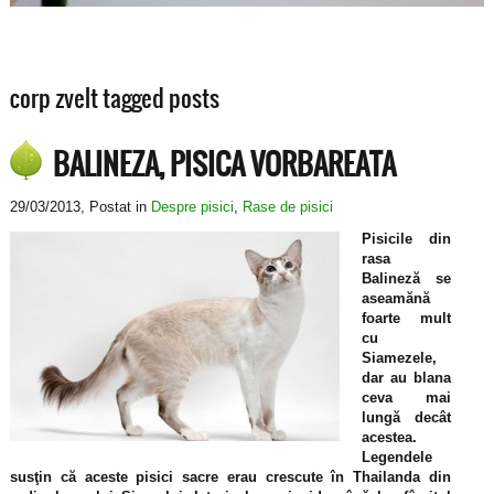
corp zvelt tagged posts
BALINEZA, PISICA VORBAREATA
29/03/2013
, Postat in
Despre pisici
,
Rase de pisici
Pisicile din
rasa
Balineză se
aseamănă
foarte mult
cu
Siamezele,
dar au blana
ceva mai
lungă decât
acestea.
Legendele
susţin că aceste pisici sacre erau crescute în Thailanda din