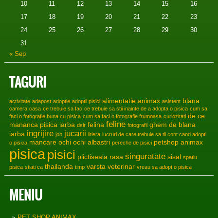
10
11
12
13
14
15
16
17
18
19
20
21
22
23
24
25
26
27
28
29
30
31
« Sep
TAGURI
alimentatie
animax
blana
activitate
adapost
adoptie
adoptii pisici
asistent
camera
casa
ce trebuie sa fac
ce trebuie sa stii inainte de a adopta o pisica
cum sa
de ce
faci o fotografie buna cu pisica
cum sa faci o fotografie frumoasa
curiozitati
feline
mananca pisica iarba
felina
ghem de blana
dslr
fotografii
ingrijire
jucarii
iarba
job
litiera
lucruri de care trebuie sa tii cont cand adopti
mancare
ochi
ochi albastri
petshop animax
o pisica
pereche de pisici
pisica
pisici
singuratate
plictiseala
rasa
sisal
spatiu
thailanda
varsta
veterinar
pisica
stiati ca
timp
vreau sa adopt o pisica
MENIU
PET SHOP ANIMAX